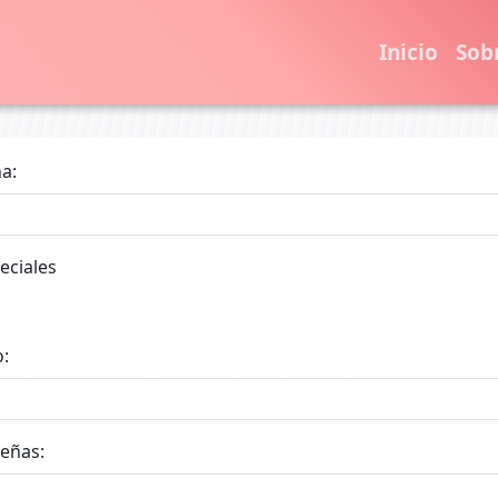
Inicio
Sob
a:
eciales
o:
eñas: