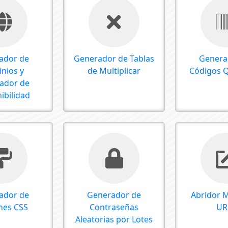
ador de
Generador de Tablas
Genera
nios y
de Multiplicar
Códigos 
cador de
ibilidad
ador de
Generador de
Abridor 
nes CSS
Contraseñas
UR
Aleatorias por Lotes