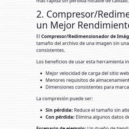
más rápida sin pérdida notable de calidad.
2. Compresor/Redime
un Mejor Rendimient
El
Compresor/Redimensionador de Imá
tamaño del archivo de una imagen sin una 
consistentes.
Los beneficios de usar esta herramienta in
Mejor velocidad de carga del sitio web
Menores requisitos de almacenamient
Dimensiones consistentes para marca y
La compresión puede ser:
Sin pérdida:
Reduce el tamaño sin alte
Con pérdida:
Elimina algunos datos d
Escenario de ejemplo:
Un dueño de tienda